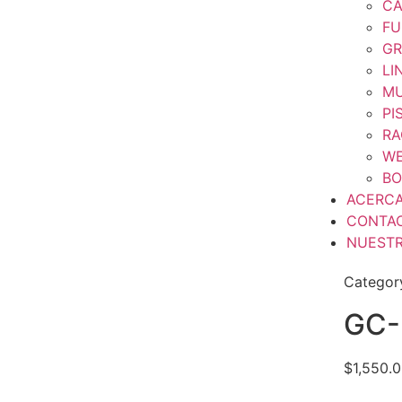
CA
FU
GR
LI
MU
PI
RA
WE
BO
ACERC
CONTA
NUESTR
Categor
GC-
$
1,550.