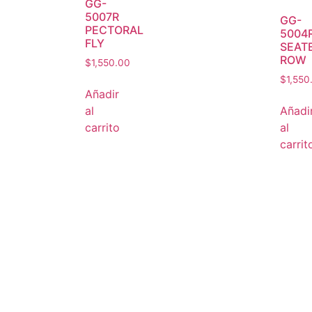
GG-
5007R
GG-
PECTORAL
5004
FLY
SEAT
ROW
$
1,550.00
$
1,550
Añadir
al
Añadi
carrito
al
carrit