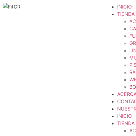
INICIO
TIENDA
AC
CA
FU
GR
LI
MU
PI
RA
WE
BO
ACERC
CONTA
NUESTR
INICIO
TIENDA
AC