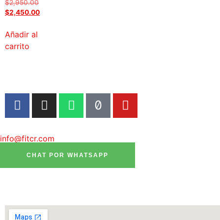
$
2,950.00
$
2,450.00
Añadir al
carrito
info@fitcr.com
CHAT POR WHATSAPP