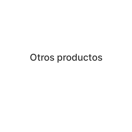
Otros productos
39R BARBELL RACK
GTZ-3018R MEDECI
RACK FOR 5 B
$
370.00
$
120.00
ADIR AL CARRITO