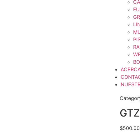
CA
FU
GR
LI
MU
PI
RA
WE
BO
ACERC
CONTA
NUESTR
Categor
GTZ
$
500.00