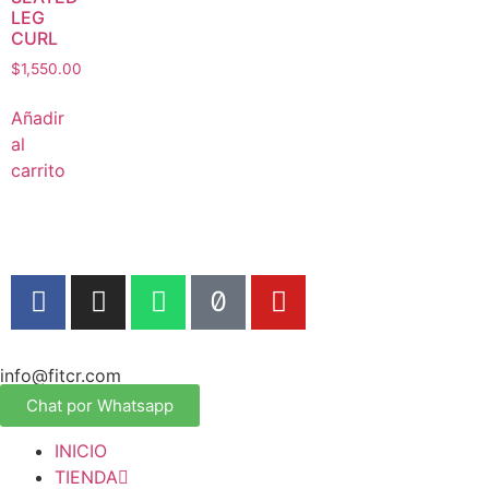
LEG
CURL
$
1,550.00
Añadir
al
carrito
info@fitcr.com
Chat por Whatsapp
INICIO
TIENDA