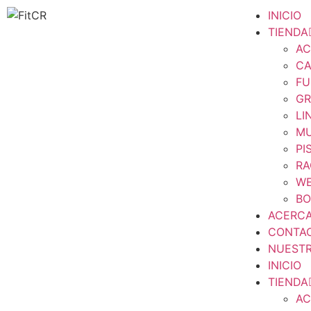
INICIO
TIENDA
AC
CA
FU
GR
LI
MU
PI
RA
WE
BO
ACERC
CONTA
NUESTR
INICIO
TIENDA
AC