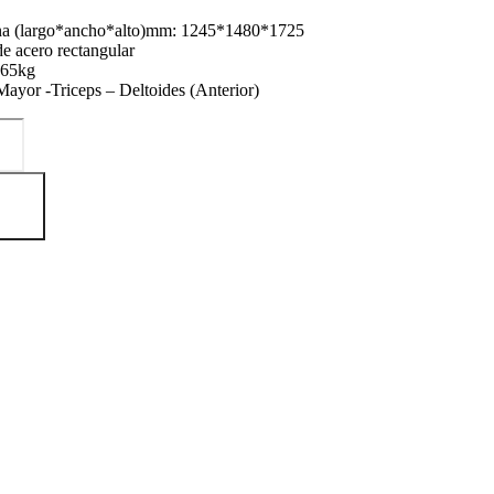
na (largo*ancho*alto)mm: 1245*1480*1725
 acero rectangular
165kg
Mayor -Triceps – Deltoides (Anterior)