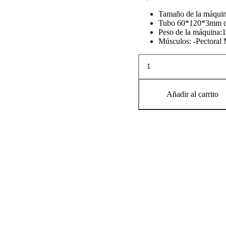
Tamaño de la máqui
Tubo 60*120*3mm de
Peso de la máquina:
Músculos: -Pectoral 
GTZ-
6060R
WIDE
CHEST
PRESS
Añadir al carrito
cantidad