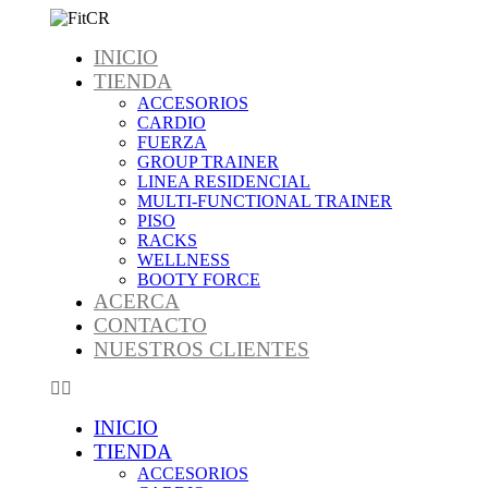
Omitir
e
INICIO
ir
al
TIENDA
contenido
ACCESORIOS
CARDIO
FUERZA
GROUP TRAINER
LINEA RESIDENCIAL
MULTI-FUNCTIONAL TRAINER
PISO
RACKS
WELLNESS
BOOTY FORCE
ACERCA
CONTACTO
NUESTROS CLIENTES
INICIO
TIENDA
ACCESORIOS