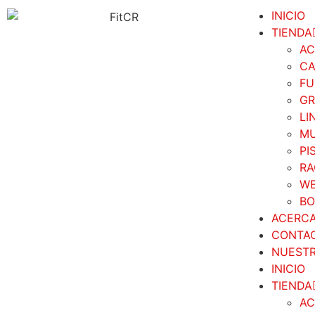
INICIO
TIENDA
AC
CA
FU
GR
LI
MU
PI
RA
WE
BO
ACERC
CONTA
NUESTR
INICIO
TIENDA
AC