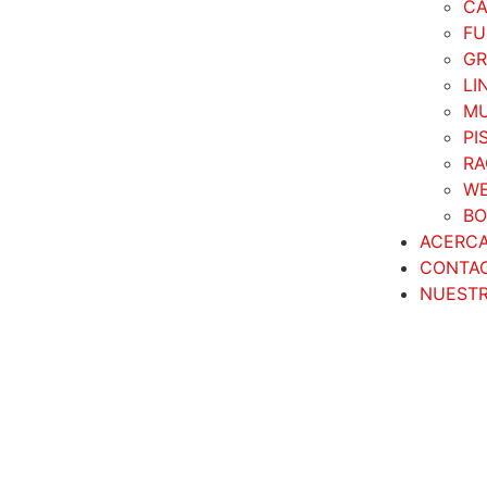
CA
FU
GR
LI
MU
PI
RA
WE
BO
ACERC
CONTA
NUESTR