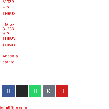
GTZ-
8133R
HIP
THRUST
$
1,050.00
Añadir al
carrito
info@fitcr.com