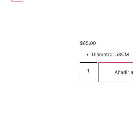
$
65.00
Diámetro: 58CM
GTZ-
3021R
Añadir a
BALANCE
YOGA
BALL
cantidad