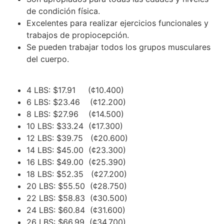
de condición física.
Excelentes para realizar ejercicios funcionales y
trabajos de propiocepción.
Se pueden trabajar todos los grupos musculares
del cuerpo.
4 LBS: $17.91 (¢10.400)
6 LBS: $23.46 (¢12.200)
8 LBS: $27.96 (¢14.500)
10 LBS: $33.24 (¢17.300)
12 LBS: $39.75 (¢20.600)
14 LBS: $45.00 (¢23.300)
16 LBS: $49.00 (¢25.390)
18 LBS: $52.35 (¢27.200)
20 LBS: $55.50 (¢28.750)
22 LBS: $58.83 (¢30.500)
24 LBS: $60.84 (¢31.600)
26 LBS: $66.99 (¢34.700)