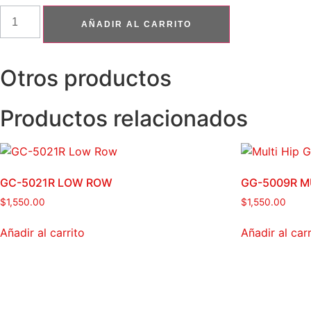
GC-
5002-
AÑADIR AL CARRITO
1R
SEATED
LEG
EXTENSION
Otros productos
cantidad
Productos relacionados
GC-5021R LOW ROW
GG-5009R M
$
1,550.00
$
1,550.00
Añadir al carrito
Añadir al carr