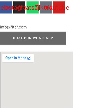
cebook
Instagram
Whatsapp
Tiktok
Youtube
info@fitcr.com
CHAT POR WHATSAPP