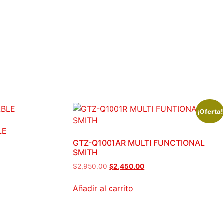
¡Oferta!
LE
GTZ-Q1001AR MULTI FUNCTIONAL
SMITH
El
El
$
2,950.00
$
2,450.00
precio
precio
original
actual
Añadir al carrito
era:
es:
$2,950.00.
$2,450.00.