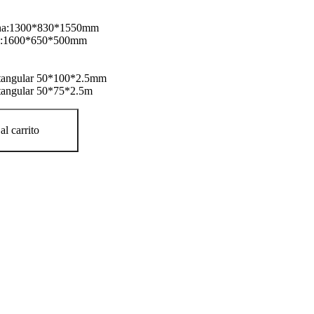
ina:1300*830*1550mm
je:1600*650*500mm
ectangular 50*100*2.5mm
ctangular 50*75*2.5m
al carrito