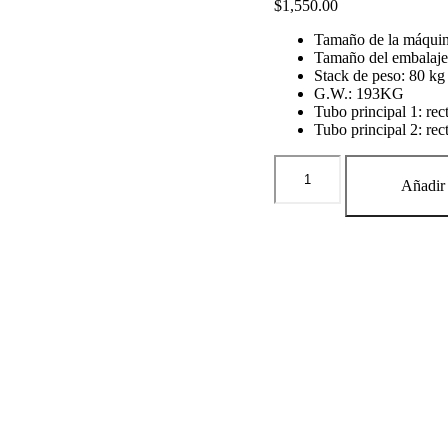
$
1,550.00
Tamaño de la máqu
Tamaño del embala
Stack de peso: 80 kg
G.W.: 193KG
Tubo principal 1: r
Tubo principal 2: re
GC-
5022R
Añadir 
GLUTE
MACHINE
cantidad