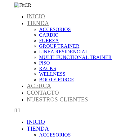
Omitir
e
INICIO
ir
al
TIENDA
contenido
ACCESORIOS
CARDIO
FUERZA
GROUP TRAINER
LINEA RESIDENCIAL
MULTI-FUNCTIONAL TRAINER
PISO
RACKS
WELLNESS
BOOTY FORCE
ACERCA
CONTACTO
NUESTROS CLIENTES
INICIO
TIENDA
ACCESORIOS