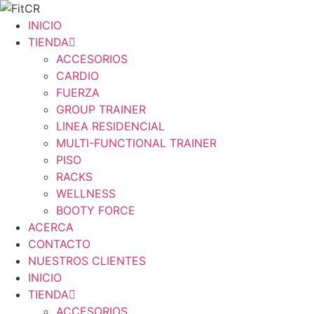
Omitir
e
INICIO
ir
TIENDA
al
ACCESORIOS
contenido
CARDIO
FUERZA
GROUP TRAINER
LINEA RESIDENCIAL
MULTI-FUNCTIONAL TRAINER
PISO
RACKS
WELLNESS
BOOTY FORCE
ACERCA
CONTACTO
NUESTROS CLIENTES
INICIO
TIENDA
ACCESORIOS