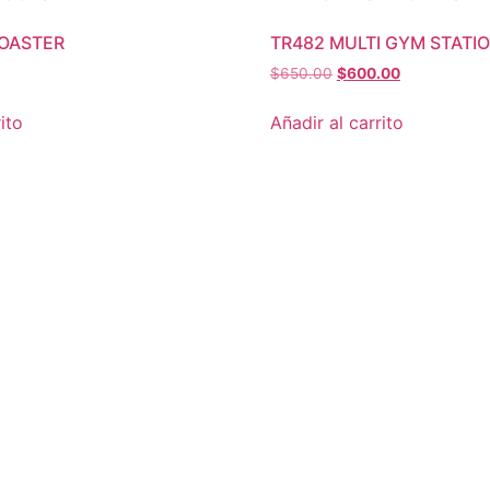
COASTER
TR482 MULTI GYM STATI
El
El
$
650.00
$
600.00
precio
precio
original
actual
ito
Añadir al carrito
era:
es:
$650.00.
$600.00.