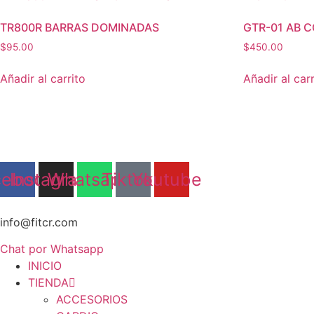
TR800R BARRAS DOMINADAS
GTR-01 AB 
$
95.00
$
450.00
Añadir al carrito
Añadir al carr
cebook
Instagram
Whatsapp
Tiktok
Youtube
info@fitcr.com
Chat por Whatsapp
INICIO
TIENDA
ACCESORIOS