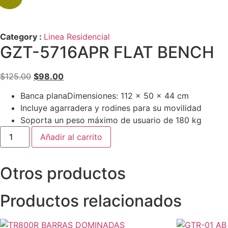
Category :
Linea Residencial
GZT-5716APR FLAT BENCH
El
El
$
125.00
$
98.00
precio
precio
Banca planaDimensiones: 112 x 50 x 44 cm
original
actual
Incluye agarradera y rodines para su movilidad
era:
es:
Soporta un peso máximo de usuario de 180 kg
$125.00.
$98.00.
GZT-
Añadir al carrito
5716APR
FLAT
BENCH
cantidad
Otros productos
Productos relacionados