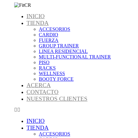
Omitir
e
INICIO
ir
al
TIENDA
contenido
ACCESORIOS
CARDIO
FUERZA
GROUP TRAINER
LINEA RESIDENCIAL
MULTI-FUNCTIONAL TRAINER
PISO
RACKS
WELLNESS
BOOTY FORCE
ACERCA
CONTACTO
NUESTROS CLIENTES
INICIO
TIENDA
ACCESORIOS