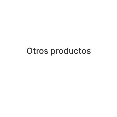
Otros productos
5009R MULTI-HIP
GG-5008R LAT PU
$
1,550.00
$
1,550.00
ADIR AL CARRITO
AÑADIR AL CARR