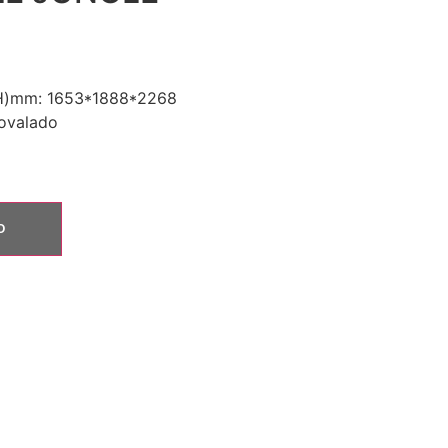
*H)mm: 1653*1888*2268
ovalado
O